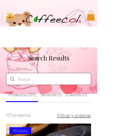
Search Results
Productos (107)
Servicios (1)
Eventos (11)
Otras páginas (91)
107 productos
Filtrar y ordenar
10 Units