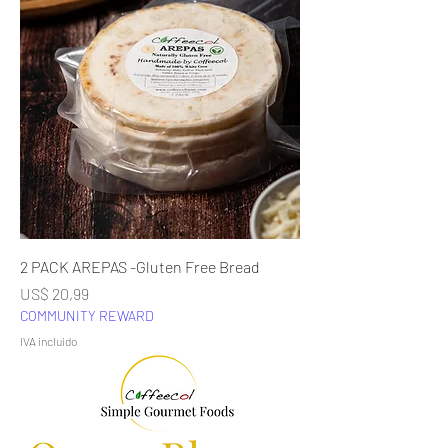
2 PACK AREPAS -Gluten Free Bread
Precio
US$ 20,99
COMMUNITY REWARD
IVA incluido