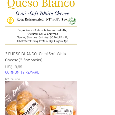
2 QUESO BLANCO -Semi Soft White
Cheese (2-8oz packs)
Precio
US$ 19,99
COMMUNITY REWARD
IVA incluido