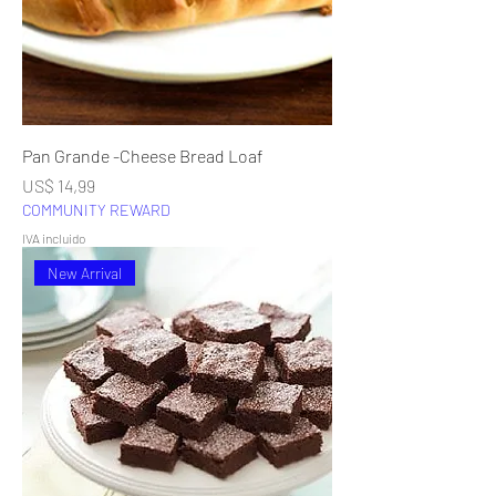
Pan Grande -Cheese Bread Loaf
Precio
US$ 14,99
COMMUNITY REWARD
IVA incluido
New Arrival