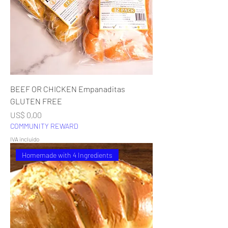
BEEF OR CHICKEN Empanaditas
GLUTEN FREE
Precio
US$ 0,00
COMMUNITY REWARD
IVA incluido
Homemade with 4 Ingredients