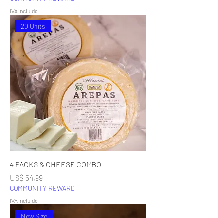
IVA incluido
20 Units
4 PACKS & CHEESE COMBO
Precio
US$ 54,99
COMMUNITY REWARD
IVA incluido
New Size