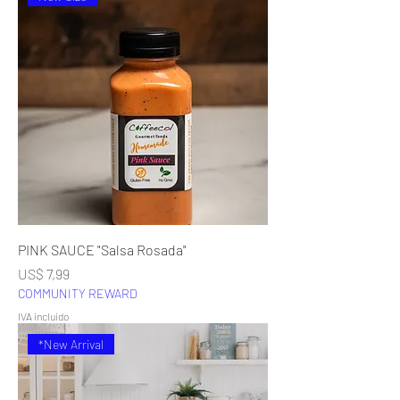
PINK SAUCE "Salsa Rosada"
Precio
US$ 7,99
COMMUNITY REWARD
IVA incluido
*New Arrival