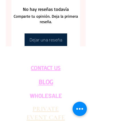
No hay reseñas todavía
Comparte tu opinión. Deja la primera
reseña.
Dejar una reseña
CONTACT US
BLOG
WHOLESALE
PRIVATE
EVENT CAFE
ROOM