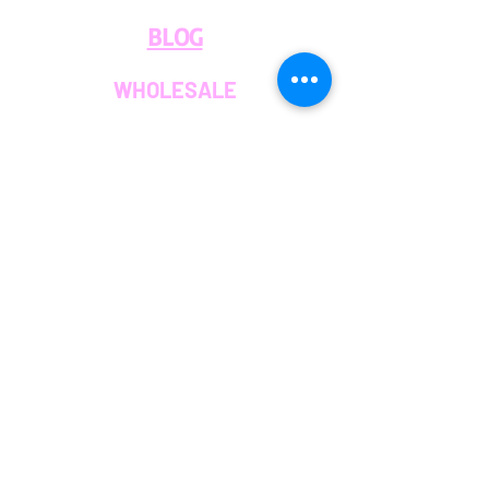
BLOG
WHOLESALE
PRIVATE
EVENT CAFE
ROOM
SERVICES
MEMBERS
OUR COFFEE
JOIN THE TEAM