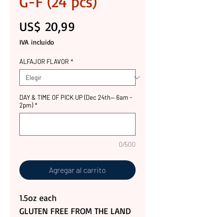
G-F (24 pcs)
Precio
US$ 20,99
IVA incluido
ALFAJOR FLAVOR
*
DAY & TIME OF PICK UP (Dec 24th-- 6am -
2pm)
*
0/500
Agregar al carrito
1.5oz each
GLUTEN FREE FROM THE LAND