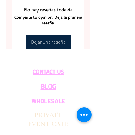
No hay reseñas todavía
Comparte tu opinión. Deja la primera
reseña.
Dejar una reseña
CONTACT US
BLOG
WHOLESALE
PRIVATE
EVENT CAFE
ROOM