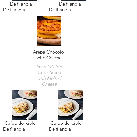
De filandia
De filandia
De filandia
De filandia
Arepa Chocolo
with Cheese
Sweet Kettle
Corn Arepa
with Melted
Cheese
Caído del cielo
Caído del cielo
De filandia
De filandia